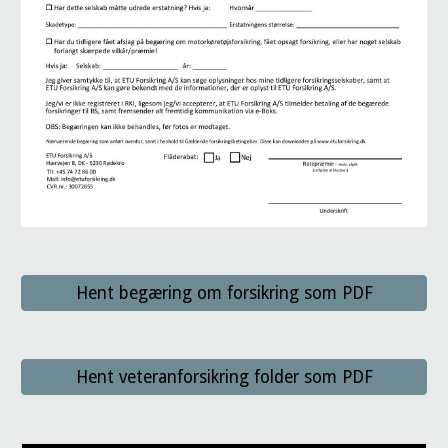
Hent begæring om forsikring som PDF
Hent veteranforsikring folder som PDF