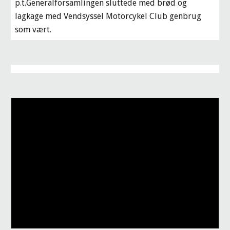
p.t.Generalforsamlingen sluttede med brød og 
lagkage med Vendsyssel Motorcykel Club genbrug 
som vært.