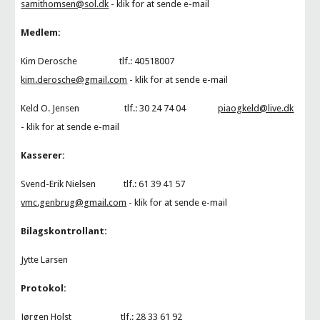
samithomsen@sol.dk
- klik for at sende e-mail
Medlem:
Kim Derosche
tlf.:
40518007
kim.derosche@gmail.com
- klik for at sende e-mail
Keld O. Jensen tlf.:
30 24 74 04
piaogkeld@live.dk
- klik for at sende e-mail
Kasserer:
Svend-Erik Nielsen tlf.: 61 39 41 57
vmc.genbrug@gmail.com
- klik for at sende e-mail
Bilagskontrollant:
Jytte Larsen
Protokol:
Jørgen Holst tlf.: 28 33 61 92