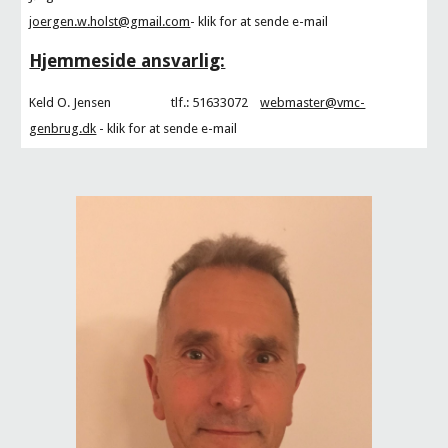
joergen.w.holst@gmail.com
- klik for at sende e-mail
Hjemmeside ansvarlig:
Keld O. Jensen
tlf.:
51633072
webmaster@vmc-
genbrug.dk
- klik for at sende e-mail